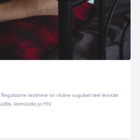
. Regulaarne testimine on oluline sugulisel teel levivate
üfilis, klamüüdia ja HIV.