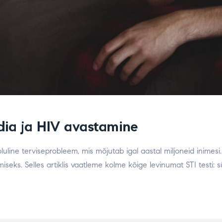
üüdia ja HIV avastamine
oluline terviseprobleem, mis mõjutab igal aastal miljoneid inimesi
iseks. Selles artiklis vaatleme kolme kõige levinumat STI testi: sü