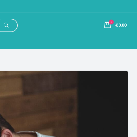
0
€0.00