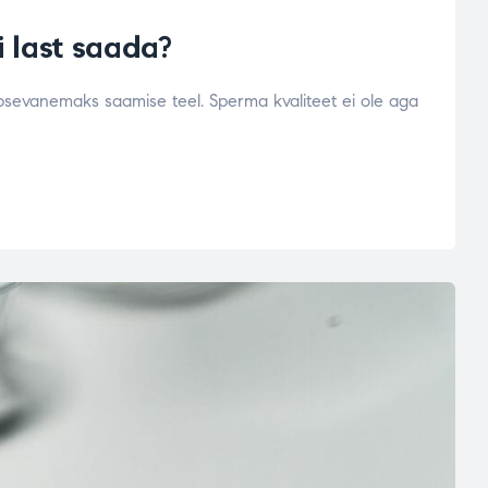
i last saada?
apsevanemaks saamise teel. Sperma kvaliteet ei ole aga