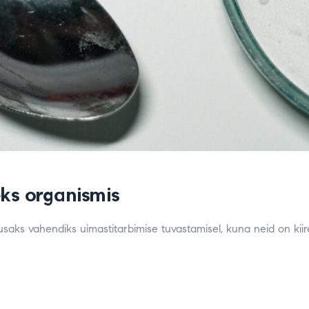
eks organismis
usaks vahendiks uimastitarbimise tuvastamisel, kuna neid on ki