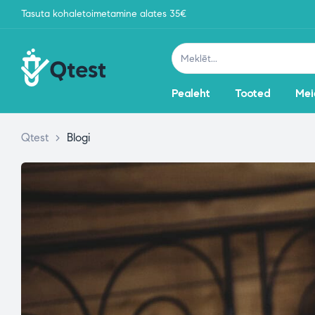
Tasuta kohaletoimetamine alates 35€
Pealeht
Tooted
Mei
Qtest
>
Blogi