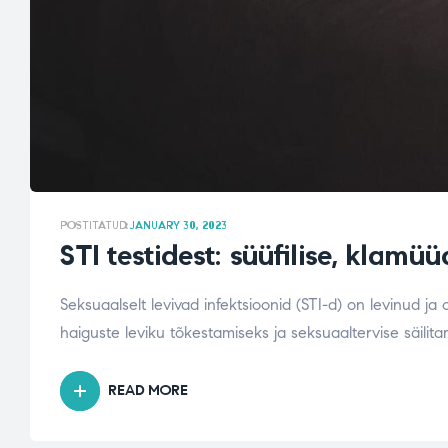
POSTITATUD:
JANUARY 30, 2023
STI testidest: süüfilise, klam
Seksuaalselt levivad infektsioonid (STI-d) on levinud ja 
haiguste leviku tõkestamiseks ja seksuaaltervise säilitam
READ MORE