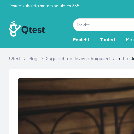
Tasuta kohaletoimetamine alates 35€
Pealeht
Tooted
Mei
Qtest
>
Blogi
>
Sugulisel teel levivad haigused
>
STI test