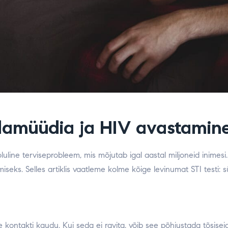
, klamüüdia ja HIV avastamin
oluline terviseprobleem, mis mõjutab igal aastal miljoneid inimesi
iseks. Selles artiklis vaatleme kolme kõige levinumat STI testi: sü
lse kontakti kaudu. Kui seda ei ravita, võib see põhjustada tõs