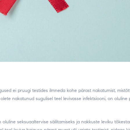
gused ei pruugi testides ilmneda kohe pärast nakatumist, mistõtt
lete nakatunud sugulisel teel levivasse infektsiooni, on oluline
oluline seksuaaltervise säilitamiseks ja nakkuste leviku tõkestami
el teel leviva haiguse pärast muret või vajate testimist, pidage