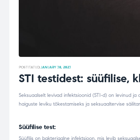
POSTITATUD:
JANUARY 30, 2023
STI testidest: süüfilise
Seksuaalselt levivad infektsioonid (STI-d) on levinud ja 
haiguste leviku tõkestamiseks ja seksuaaltervise säilitam
Süüfilise test:
Süüfilis on bakteriaalne infektsioon, mis levib seksuaa