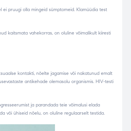
l ei pruugi olla mingeid sümptomeid. Klamüüdia test
nud kaitsmata vahekorras, on oluline võimalikult kiiresti
ksuaalse kontakti, nõelte jagamise või nakatunud emalt
irusevastaste antikehade olemasolu organismis. HIV-testi
ogresseerumist ja parandada teie võimalusi elada
 või ühiseid nõelu, on oluline regulaarselt testida.