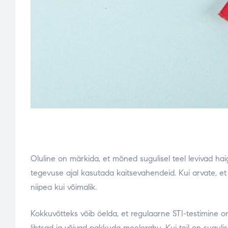
Oluline on märkida, et mõned sugulisel teel levivad hai
tegevuse ajal kasutada kaitsevahendeid. Kui arvate, et o
niipea kui võimalik.
Kokkuvõtteks võib öelda, et regulaarne STI-testimine on 
lihtsad ja võivad pakkuda meelerahu. Kui teil on sugulis