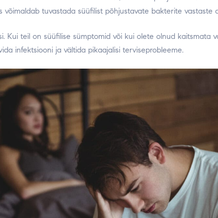
mis võimaldab tuvastada süüfilist põhjustavate bakterite vastaste
 Kui teil on süüfilise sümptomid või kui olete olnud kaitsmata vah
da infektsiooni ja vältida pikaajalisi terviseprobleeme.