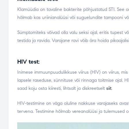
Klamüüdia on tavaline bakterite põhjustatud STI. See 
hõlmab kas uriinianalüüsi või suguelundite tampooni v
Sümptomiteks võivad olla valu seksi ajal, eritis tupest v
testida ja ravida. Varajane ravi võib ära hoida pikaajalis
HIV test:
Inimese immuunpuudulikkuse viirus (HIV) on viirus, mi
lapsele raseduse, sünnituse või rinnaga toitmise ajal. 
saad koju osta kiiresti, lihtsalt ja diskreetselt
siit
.
HIV-testimine on väga oluline nakkuse varajaseks avas
tervena. Testimine hõlmab vereanalüüsi ja tulemused on 