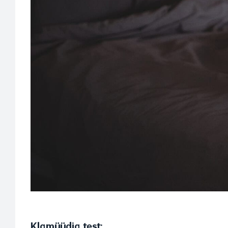
Klamüüdia test: