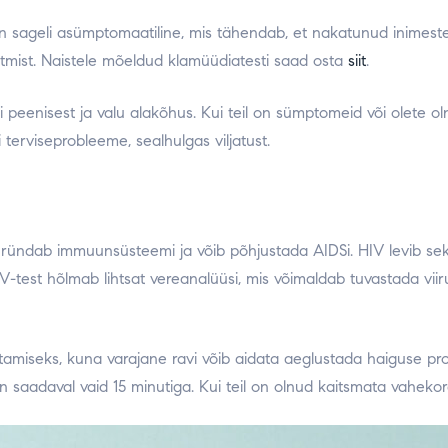
on sageli asümptomaatiline, mis tähendab, et nakatunud inimeste
õtmist. Naistele mõeldud klamüüdiatesti saad osta
siit
.
õi peenisest ja valu alakõhus. Kui teil on sümptomeid või olete ol
i terviseprobleeme, sealhulgas viljatust.
s ründab immuunsüsteemi ja võib põhjustada AIDSi. HIV levib se
HIV-test hõlmab lihtsat vereanalüüsi, mis võimaldab tuvastada vi
tamiseks, kuna varajane ravi võib aidata aeglustada haiguse pr
saadaval vaid 15 minutiga. Kui teil on olnud kaitsmata vahekorda