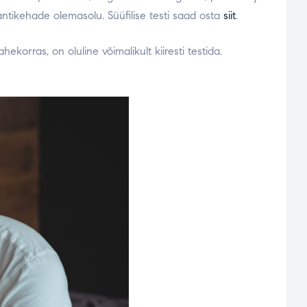
 antikehade olemasolu. Süüfilise testi saad osta
siit
.
ekorras, on oluline võimalikult kiiresti testida.