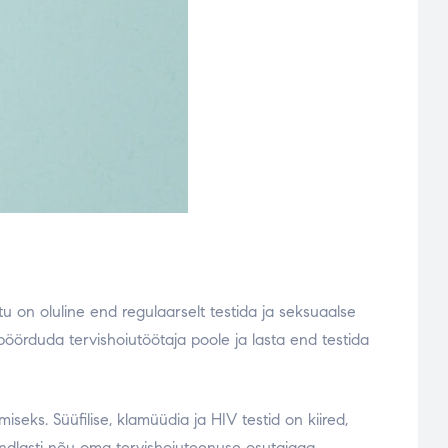
u on oluline end regulaarselt testida ja seksuaalse
 pöörduda tervishoiutöötaja poole ja lasta end testida
seks. Süüfilise, klamüüdia ja HIV testid on kiired,
 kindlasti nõu oma tervishoiuteenuse osutajaga.