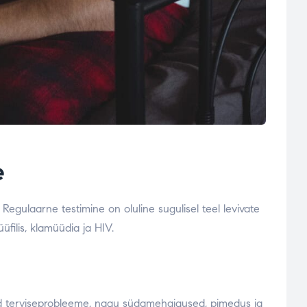
e
. Regulaarne testimine on oluline sugulisel teel levivate
üfilis, klamüüdia ja HIV.
iseid terviseprobleeme, nagu südamehaigused, pimedus ja