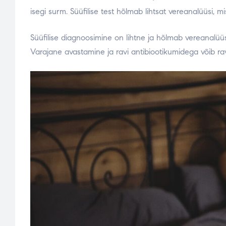
isegi surm. Süüfilise test hõlmab lihtsat vereanalüüsi, 
Süüfilise diagnoosimine on lihtne ja hõlmab vereanalüüsi.
Varajane avastamine ja ravi antibiootikumidega võib ravi