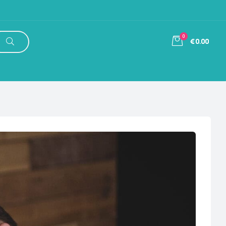
0
€0.00