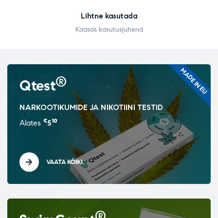
Lihtne kasutada
Kaasas kasutusjuhend
MADE IN EU
®
Qtest
NARKOOTIKUMIDE JA NIKOTIINI TESTID
€
10
Alates
5
VAATA KÕIKI
®