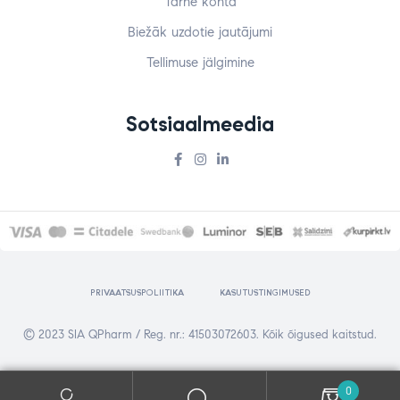
Tarne kohta
Biežāk uzdotie jautājumi
Tellimuse jälgimine
Sotsiaalmeedia
PRIVAATSUSPOLIITIKA
KASUTUSTINGIMUSED
© 2023
SIA QPharm / Reg.
nr.: 41503072603. Kõik õigused kaitstud.
0