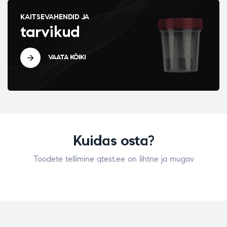
KAITSEVAHENDID JA
tarvikud
VAATA KÕIKI
Kuidas osta?
Toodete tellimine qtest.ee on lihtne ja mugav