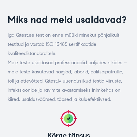
Miks nad meid usaldavad?
Iga Qtest.ee test on enne müüki minekut põhjalikult
testitud ja vastab ISO 13485 sertifikaatide
kvaliteedistandarditele.
Meie teste usaldavad professionaalid paljudes riikides –
meie teste kasutavad haiglad, laborid, politseipatrullid,
toll ja ettevõtted. Qtest.lv uuenduslikud testid viiruste,
infektsioonide ja ravimite avastamiseks inimkehas on
kiired, usaldusväärsed, täpsed ja kuluefektiivsed.
Kõrge täpsus