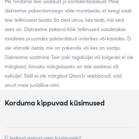
Me hindame teie usaldust ja konfidentsiaalsust Meie
diskreetse pakendamisega võite muretseda, et keegi saab
teie tellimusest teada. Sa oled ainus, kes teab, mis seal
sees on. Diskreetne pakend Kõik tellimused saadetakse
tavalistes pruunides polsterdatud ümbrikes või kastides. Ei
ole võimalik öelda, mis on pakendis või kes on saatja.
Diskreetne saatmine Teie paki tagaküljel või külgedel ei ole
märgiseid. Ainsaks märgistuseks on teie aadressi silt
esiküljel. Sildil ei ole märgitud Qtest.lv veebipoodi, vaid
ainult meie juriidiline nimi.
Korduma kippuvad küsimused
Ei leidnud vastust oma küsimusele?