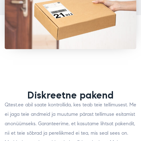
Diskreetne pakend
Qtest.ee abil saate kontrollida, kes teab teie tellimusest. Me
ei jaga teie andmeid ja muutume pärast tellimuse esitamist
anonüümseks. Garanteerime, et kasutame lihtsat pakendit,
nii et teie sõbrad ja pereliikmed ei tea, mis seal sees on.