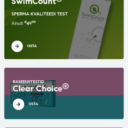
SwimCount
SPERMA KVALITEEDI TEST
€
99
Ainult
49
OSTA
RASEDUSTESTID
®
Clear Choice
OSTA