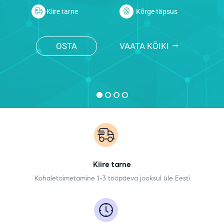
Kiire tarne
Kõrge täpsus
OSTA
VAATA KÕIKI
arrow_right_alt
Kiire tarne
Kohaletoimetamine 1-3 tööpäeva jooksul üle Eesti