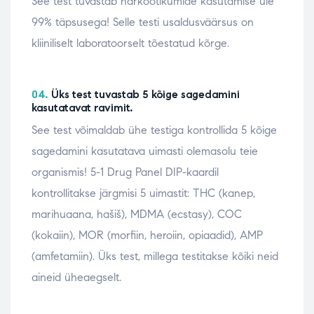
See test tuvastab narkootikumide kasutamise üle
99% täpsusega! Selle testi usaldusväärsus on
kliiniliselt laboratoorselt tõestatud kõrge.
04.
Üks test tuvastab 5 kõige sagedamini
kasutatavat ravimit.
See test võimaldab ühe testiga kontrollida 5 kõige
sagedamini kasutatava uimasti olemasolu teie
organismis! 5-1 Drug Panel DIP-kaardil
kontrollitakse järgmisi 5 uimastit: THC (kanep,
marihuaana, hašiš), MDMA (ecstasy), COC
(kokaiin), MOR (morfiin, heroiin, opiaadid), AMP
(amfetamiin). Üks test, millega testitakse kõiki neid
aineid üheaegselt.