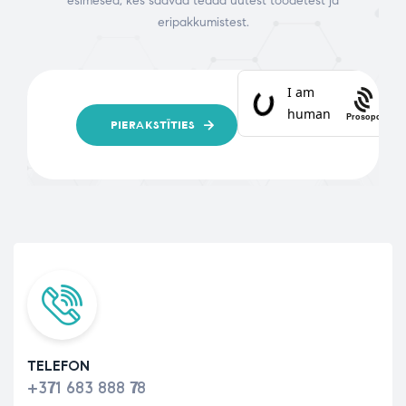
esimesed, kes saavad teada uutest toodetest ja
eripakkumistest.
Prosopo
PIERAKSTĪTIES
TELEFON
+371 683 888 78