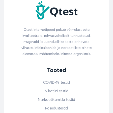
Qtest internetipood pakub võimalust osta
kvaliteetseid, rahvusvaheliselt tunnustatud,
mugavaid ja uuenduslikke teste erinevate
viiruste, infektsioonide ja narkootiliste ainete
olemasolu määramiseks inimese organismis.
Tooted
COVID-19 testid
Nikotiini testid
Narkootikumide testid
Rasedustestid