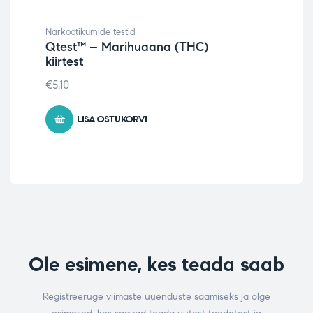
Narkootikumide testid
Kait
Qtest™ – Marihuaana (THC)
test
kiirtest
FL
10
€
5.10
€
0.
LISA OSTUKORVI
Ole esimene, kes teada saab
Registreeruge viimaste uuenduste saamiseks ja olge