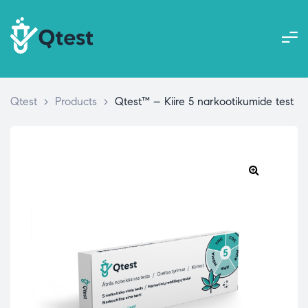
Qtest
>
Products
>
Qtest™ – Kiire 5 narkootikumide test
🔍