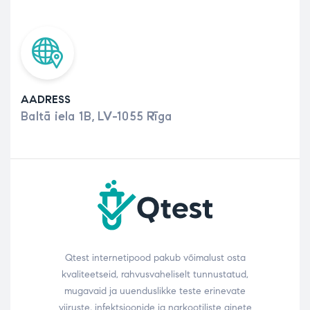
AADRESS
Baltā iela 1B, LV-1055 Rīga
Qtest internetipood pakub võimalust osta
kvaliteetseid, rahvusvaheliselt tunnustatud,
mugavaid ja uuenduslikke teste erinevate
viiruste, infektsioonide ja narkootiliste ainete