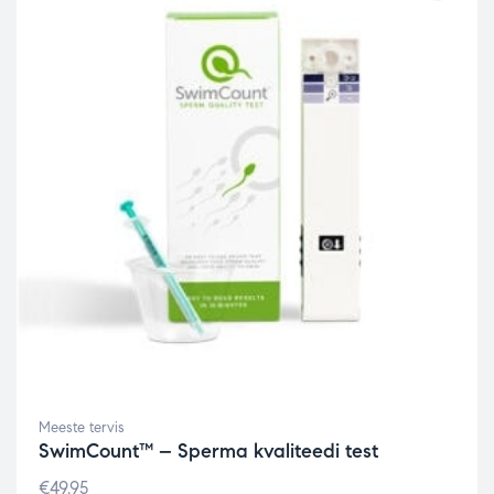
Meeste tervis
SwimCount™ – Sperma kvaliteedi test
€
49.95