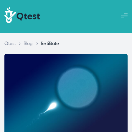
Qtest
>
Blogi
>
fertilitāte