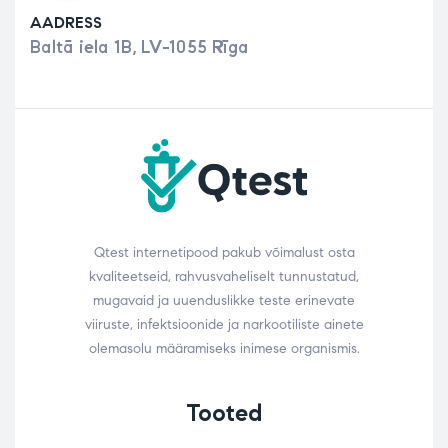
AADRESS
Baltā iela 1B, LV-1055 Rīga
Qtest internetipood pakub võimalust osta
kvaliteetseid, rahvusvaheliselt tunnustatud,
mugavaid ja uuenduslikke teste erinevate
viiruste, infektsioonide ja narkootiliste ainete
olemasolu määramiseks inimese organismis.
Tooted