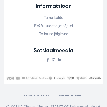
Informatsioon
Tarne kohta
Biežāk uzdotie jautājumi
Tellimuse jälgimine
Sotsiaalmeedia
PRIVAATSUSPOLIITIKA
KASUTUSTINGIMUSED
© 2023
SIA QPharm / Reg. nr.: 41503072603
. Kõik õigused kaitstud.